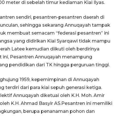
00 meter di sebelah timur kediaman Kiai Ilyas.
ntren sendiri, pesantren-pesantren daerah di
unculan, sehingga sekarang Annuqayah tampak
 untuk membuat semacam “federasi pesantren” ini
ngsa yang didirikan Kiai Syarqawi tidak mampu
erah Latee kemudian diikuti oleh berdirinya
aat ini, Pesantren Annuqayah menampung
jang pendidikan dari TK hingga perguruan tinggi.
penghujung 1959, kepemimpinan di Annuqayah
 terdiri dari para kiai sepuh generasi ketiga.
lektif Annuqayah diketuai oleh K.H. Moh. Amir
n oleh K.H. Ahmad Basyir AS.Pesantren ini memiliki
lingkungan, berupa penanaman pohon dan