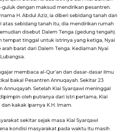
luk-guluk dengan maksud mendirikan pesantren.
ama H. Abdul Aziz, ia diberi sebidang tanah dan
atas sebidang tanah itu, dia mendirikan rumah
 kemudian disebut Dalem Tenga (gedung tengah).
 tempat tinggal untuk istrinya yang ketiga, Nyai
e arah barat dari Dalem Tenga. Kediaman Nyai
 Lubangsa.
engajar membaca al-Qur’an dan dasar-dasar ilmu
kal bakal Pesantren Annuqayah. Sekitar 23
n Annuqayah. Setelah Kiai Syarqawi meninggal
dipimpin oleh putranya dari istri pertama, Kiai
is dan kakak iparnya K.H. Imam.
arakat sekitar sejak masa Kiai Syarqawi
ena kondisi masyarakat pada waktu itu masih