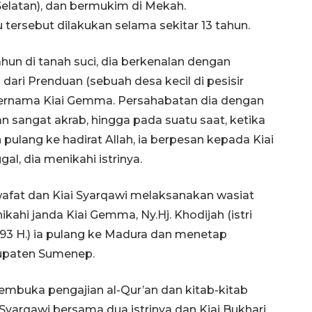
Selatan), dan bermukim di Mekah.
ersebut dilakukan selama sekitar 13 tahun.
ahun di tanah suci, dia berkenalan dengan
dari Prenduan (sebuah desa kecil di pesisir
 bernama Kiai Gemma. Persahabatan dia dengan
dan sangat akrab, hingga pada suatu saat, ketika
pulang ke hadirat Allah, ia berpesan kepada Kiai
l, dia menikahi istrinya.
fat dan Kiai Syarqawi melaksanakan wasiat
kahi janda Kiai Gemma, Ny.Hj. Khodijah (istri
93 H.) ia pulang ke Madura dan menetap
bupaten Sumenep.
embuka pengajian al-Qur’an dan kitab-kitab
 Syarqawi bersama dua istrinya dan Kiai Bukhari