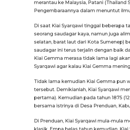
merantau ke Malaysia, Patani (Thailand 
Pengembaraannya dalam menuntut ilmu t
Di saat Kiai Syarqawi tinggal beberapa t
seorang saudagar kaya, namun juga alim 
selatan, barat laut dari Kota Sumenep)
saudagar ini terus terjalin dengan baik 
Kiai Gemma merasa tidak lama lagi akan 
Syarqawi agar kalau Kiai Gemma meningga
Tidak lama kemudian Kiai Gemma pun wa
tersebut. Demikianlah, Kiai Syarqawi meni
pertama). Kemudian pada tahun 1875 (12
bersama istrinya di Desa Prenduan, Ka
Di Prenduan, Kiai Syarqawi mula-mula m
klasik. Empa belas tahun kemudian, Kiai