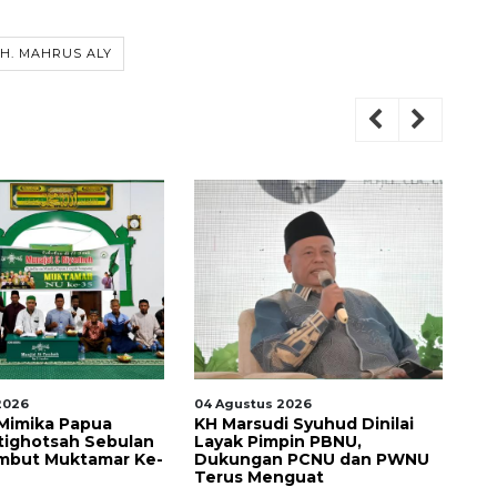
KH. MAHRUS ALY
2026
04 Agustus 2026
07
 Mimika Papua
KH Marsudi Syuhud Dinilai
PB
tighotsah Sebulan
Layak Pimpin PBNU,
Ke
mbut Muktamar Ke-
Dukungan PCNU dan PWNU
Mu
Terus Menguat
An
Ke