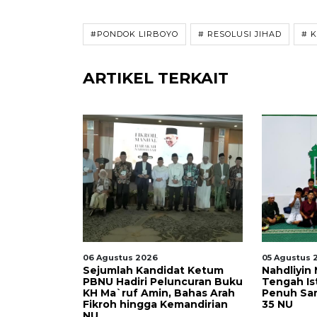
#PONDOK LIRBOYO
# RESOLUSI JIHAD
# 
ARTIKEL TERKAIT
06 Agustus 2026
05 Agustus 
SK
Sejumlah Kandidat Ketum
Nahdliyin
lang
PBNU Hadiri Peluncuran Buku
Tengah Is
NU,
KH Ma`ruf Amin, Bahas Arah
Penuh Sa
eta
Fikroh hingga Kemandirian
35 NU
NU