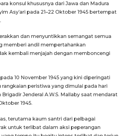
 para konsul khususnya dari Jawa dan Madura
yim Asy’ari pada 21–22 Oktober 1945 bertempat
.
ggerakkan dan menyuntikkan semangat semua
ang memberi andil mempertahankan
dak kembali menjajah dengan memboncengi
da 10 November 1945 yang kini diperingati
rangkaian peristiwa yang dimulai pada hari
Brigadir Jenderal A.W.S. Mallaby saat mendarat
Oktober 1945.
tas, terutama kaum santri dari pelbagai
rak untuk terlibat dalam aksi peperangan
yang tempo itu begitu intens terlibat dan terjun