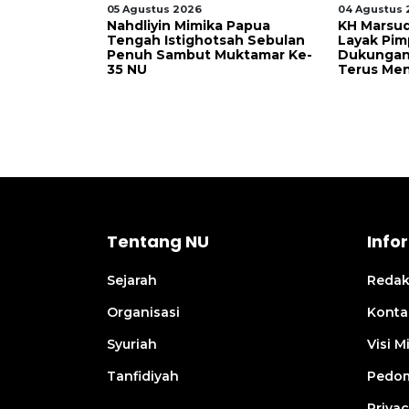
05 Agustus 2026
04 Agustus 
at Ketum
Nahdliyin Mimika Papua
KH Marsud
ncuran Buku
Tengah Istighotsah Sebulan
Layak Pim
Bahas Arah
Penuh Sambut Muktamar Ke-
Dukungan
mandirian
35 NU
Terus Me
Tentang NU
Info
Sejarah
Redak
Organisasi
Konta
Syuriah
Visi Mi
Tanfidiyah
Pedom
Privac