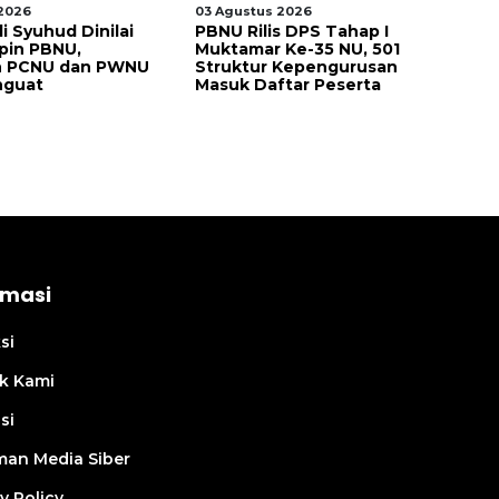
2026
03 Agustus 2026
06
i Syuhud Dinilai
PBNU Rilis DPS Tahap I
Se
pin PBNU,
Muktamar Ke-35 NU, 501
PB
 PCNU dan PWNU
Struktur Kepengurusan
KH
nguat
Masuk Daftar Peserta
Fi
N
rmasi
si
k Kami
si
an Media Siber
y Policy